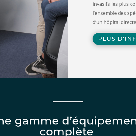
invasifs les plus com
l’ensemble des spéci
d’un hôpital direct
PLUS D'IN
ne gamme d’équipemen
complète