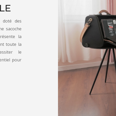
LE
, doté des
ne sacoche
ésente la
ant toute la
essiter le
sentiel pour