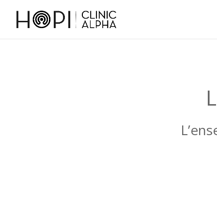
L
L’ens